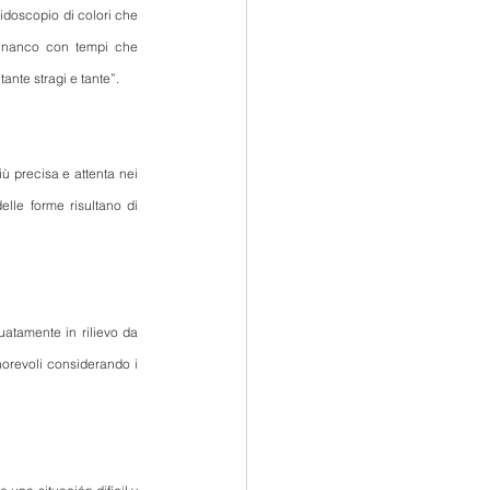
doscopio di colori che 
financo con tempi che 
tante stragi e tante”.
ù precisa e attenta nei 
lle forme risultano di 
atamente in rilievo da 
norevoli considerando i 