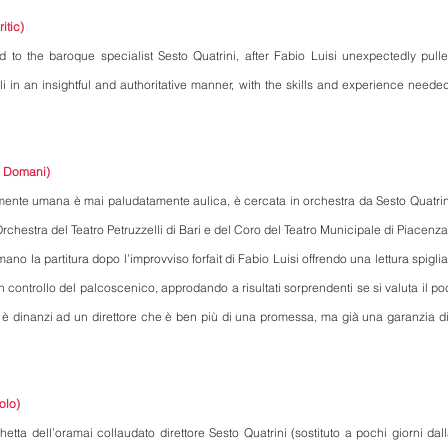
itic)
to the baroque specialist Sesto Quatrini, after Fabio Luisi unexpectedly pulled
li in an insightful and authoritative manner, with the skills and experience neede
a Domani)
mente umana è mai paludatamente aulica, è cercata in orchestra da Sesto Quatrini
Orchestra del Teatro Petruzzelli di Bari e del Coro del Teatro Municipale di Piacenza,
ano la partitura dopo l’improvviso forfait di Fabio Luisi offrendo una lettura spiglia
 controllo del palcoscenico, approdando a risultati sorprendenti se si valuta il poc
i è dinanzi ad un direttore che è ben più di una promessa, ma già una garanzia di
olo)
acchetta dell’oramai collaudato direttore Sesto Quatrini (sostituto a pochi giorni dal