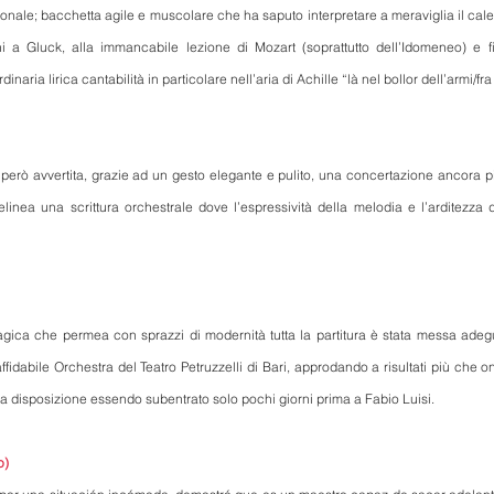
nale; bacchetta agile e muscolare che ha saputo interpretare a meraviglia il calei
tini a Gluck, alla immancabile lezione di Mozart (soprattutto dell’Idomeneo) e 
naria lirica cantabilità in particolare nell’aria di Achille “là nel bollor dell’armi/fra 
 è però avvertita, grazie ad un gesto elegante e pulito, una concertazione ancora pi
linea una scrittura orchestrale dove l’espressività della melodia e l’arditezza de
agica che permea con sprazzi di modernità tutta la partitura è stata messa adegu
affidabile Orchestra del Teatro Petruzzelli di Bari, approdando a risultati più che o
ua disposizione essendo subentrato solo pochi giorni prima a Fabio Luisi.
o)