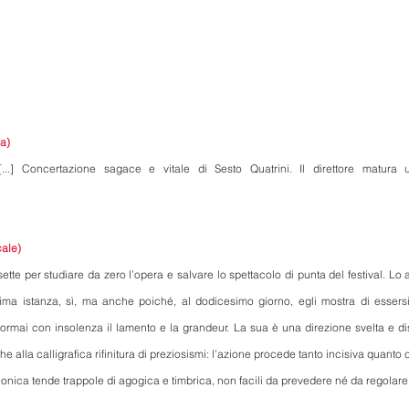
a)
[...] Concertazione sagace e vitale di Sesto Quatrini. Il direttore matura 
cale)
ette per studiare da zero l’opera e salvare lo spettacolo di punta del festival. Lo at
ima istanza, sì, ma anche poiché, al dodicesimo giorno, egli mostra di essersi
ormai con insolenza il lamento e la grandeur. La sua è una direzione svelta e disin
e alla calligrafica rifinitura di preziosismi: l’azione procede tanto incisiva quanto col
onica tende trappole di agogica e timbrica, non facili da prevedere né da regolare