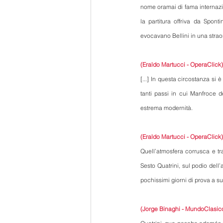
nome oramai di fama internazio
la partitura offriva da Spon
evocavano Bellini in una straordi
(Eraldo Martucci - OperaClick)
[...] In questa circostanza si
tanti passi in cui Manfroce de
estrema modernità.
(Eraldo Martucci - OperaClick)
Quell’atmosfera corrusca e tr
Sesto Quatrini, sul podio dell’
pochissimi giorni di prova a s
(Jorge Binaghi - MundoClasic