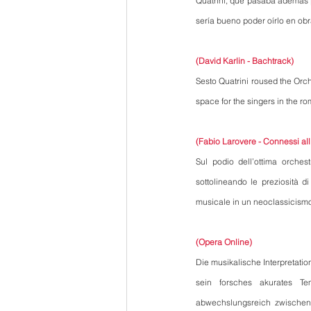
Quatrini, que pasaba además p
sería bueno poder oírlo en obr
(David Karlin - Bachtrack
)
Sesto Quatrini roused the Orches
space for the singers in the r
(Fabio Larovere - Connessi al
Sul podio dell’ottima orchest
sottolineando le preziosità d
musicale in un neoclassicismo 
(Opera Online)
Die musikalische Interpretatio
sein forsches akurates Tem
abwechslungsreich zwischen 