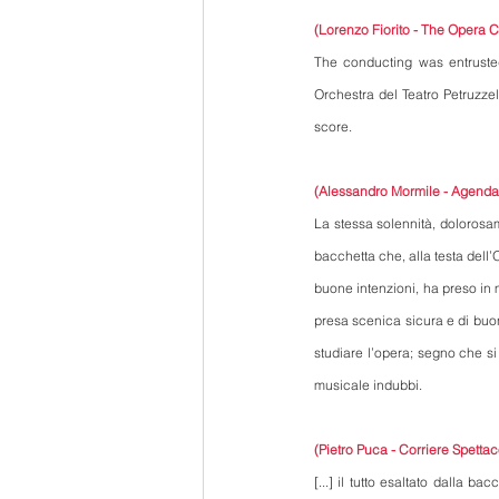
(Lorenzo Fiorito - The Opera Cr
The conducting was entrusted 
Orchestra del Teatro Petruzzel
score.
(Alessandro Mormile - Agend
La stessa solennità, dolorosa
bacchetta che, alla testa dell’
buone intenzioni, ha preso in m
presa scenica sicura e di buon
studiare l’opera; segno che s
musicale indubbi.
(Pietro Puca - Corriere Spettac
[...] il tutto esaltato dalla b