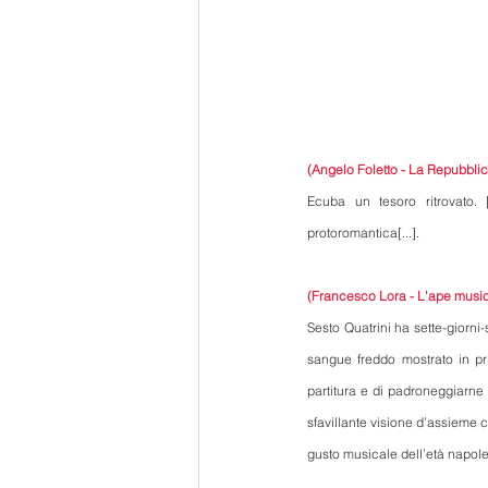
(Angelo Foletto - La Repubblic
Ecuba un tesoro ritrovato. 
protoromantica[...].
(Francesco Lora - L'ape musi
Sesto Quatrini ha sette-giorni-s
sangue freddo mostrato in pr
partitura e di padroneggiarne 
sfavillante visione d’assieme ch
gusto musicale dell’età napole