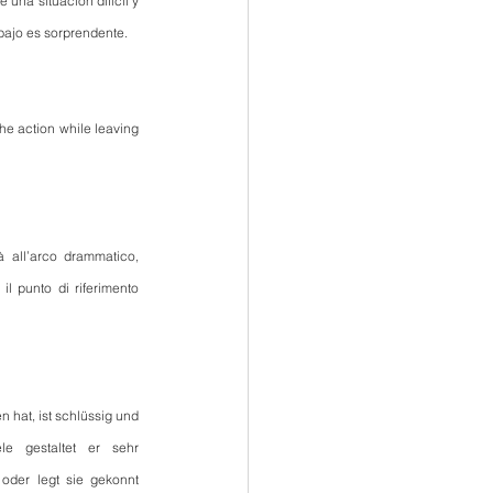
na situación difícil y 
abajo es sorprendente.
the action while leaving 
à all’arco drammatico, 
l punto di riferimento 
 hat, ist schlüssig und 
e gestaltet er sehr 
der legt sie gekonnt 