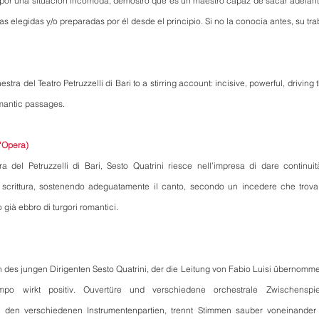
or una situación incómoda, demostró que es un maestro capaz de sacar adelante u
as elegidas y/o preparadas por él desde el principio. Si no la conocía antes, su tr
tra del Teatro Petruzzelli di Bari to a stirring account: incisive, powerful, driving 
omantic passages.
l'Opera)
ra del Petruzzelli di Bari, Sesto Quatrini riesce nell’impresa di dare continuit
i scrittura, sostenendo adeguatamente il canto, secondo un incedere che trova i
già ebbro di turgori romantici.
n des jungen Dirigenten Sesto Quatrini, der die Leitung von Fabio Luisi übernommen
po wirkt positiv. Ouvertüre und verschiedene orchestrale Zwischenspiel
den verschiedenen Instrumentenpartien, trennt Stimmen sauber voneinander o