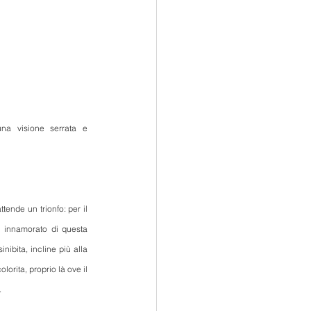
una visione serrata e 
tende un trionfo: per il 
 innamorato di questa 
ibita, incline più alla 
orita, proprio là ove il 
.